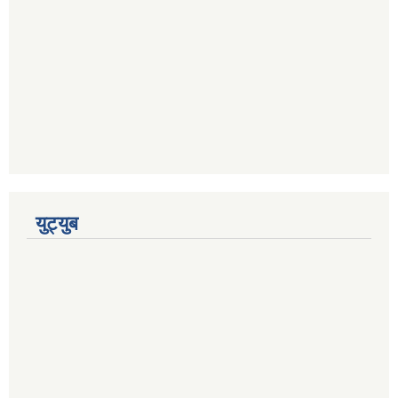
युट्युब