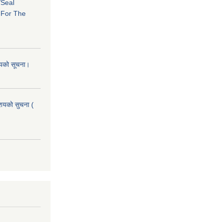
/Seal
s For The
शयको सूचना।
आशयको सुचना (