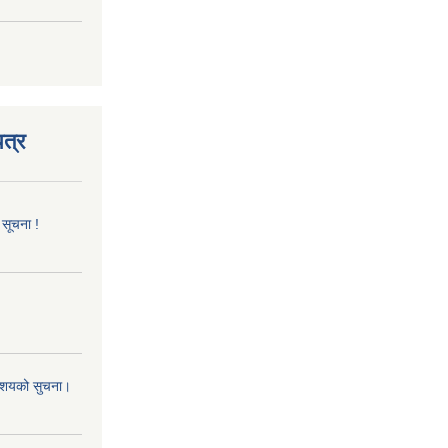
त्र
 सूचना !
 आशयको सुचना।