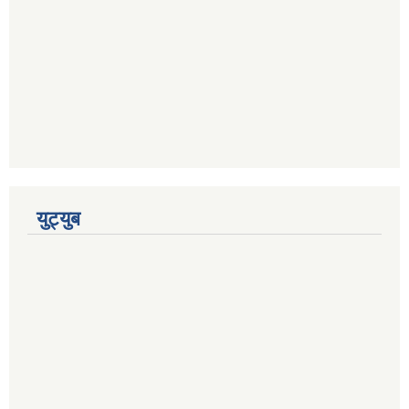
युट्युब