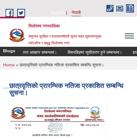
Skip to main content
English
नेपाली
तिलोत्तमा नगरपालिका
समुन्नत सुरक्षित र वातावरणमैत्री सुन्दर शहर,सुशासनयुक्त
पर्यटकीय र समृद्ध तिलाेत्तमा नगर
Blogs
गि दरखास्त आब्हान सम्बन्धमा।
बिषयबिज्ञमा सूचीकरण हुने सम्बन्धमा।
हाटबजार ठ
You are here
Home
» छात्रवृत्तिको प्रारम्भिक नतिजा प्रकाशित सम्बन्धि सुचना।
छात्रवृत्तिको प्रारम्भिक नतिजा प्रकाशित सम्बन्धि
सुचना।