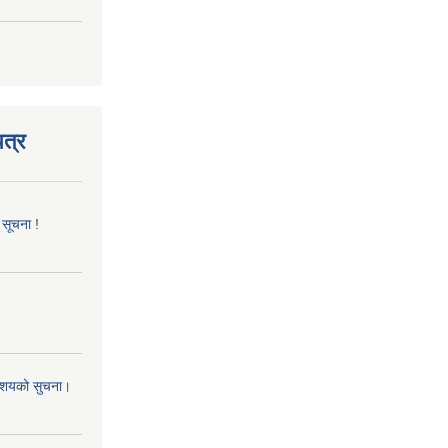
त्र
 सूचना !
 आशयको सुचना।