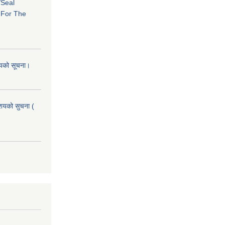
/Seal
s For The
शयको सूचना।
आशयको सुचना (