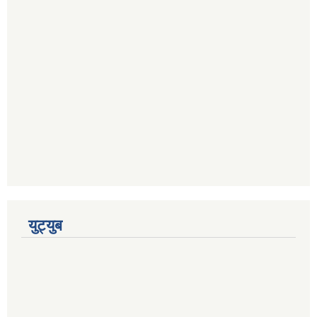
युट्युब