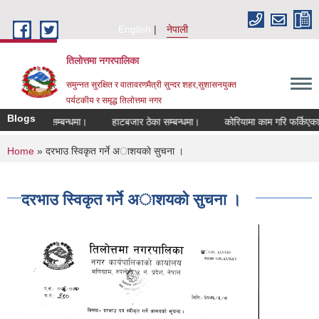
Skip to main content
English
नेपाली
तिलोत्तमा नगरपालिका
समुन्नत सुरक्षित र वातावरणमैत्री सुन्दर शहर,सुशासनयुक्त
पर्यटकीय र समृद्ध तिलाेत्तमा नगर
Blogs
रण हुने सम्बन्धमा।
हाटबजार ठेका सम्बन्धमा।
कोरियामा काम गरि फर्किएकाहरुको 
You are here
Home
» दरभाउ स्विकृत गर्ने अाशयकाे सुचना ।
दरभाउ स्विकृत गर्ने अाशयकाे सुचना ।