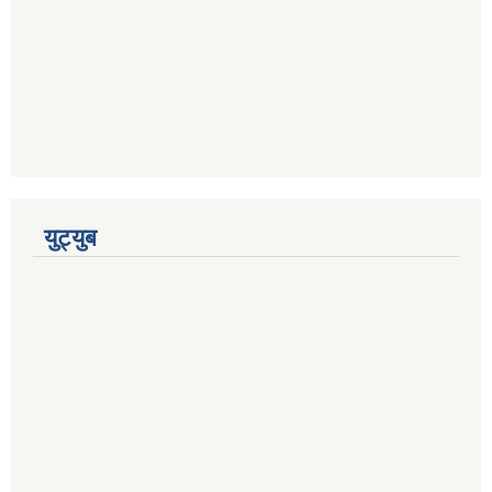
युट्युब