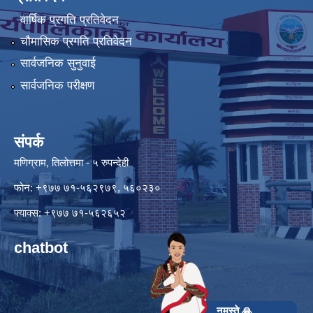
वार्षिक प्रगति प्रतिवेदन
चौमासिक प्रगति प्रतिवेदन
सार्वजनिक सुनुवाई
सार्वजनिक परीक्षण
संपर्क
मणिग्राम, तिलोत्तमा - ५ रुपन्देही
फोन: +९७७ ७१-५६२९७९, ५६०२३०
फ्याक्स: +९७७ ७१-५६२६५२
chatbot
नमस्ते 🙏