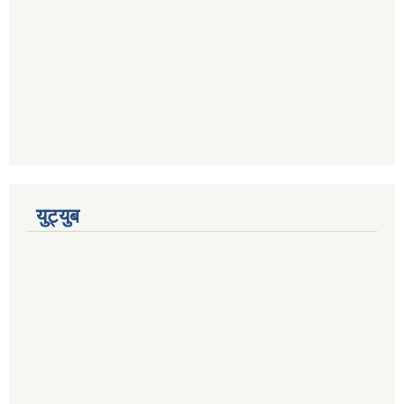
युट्युब