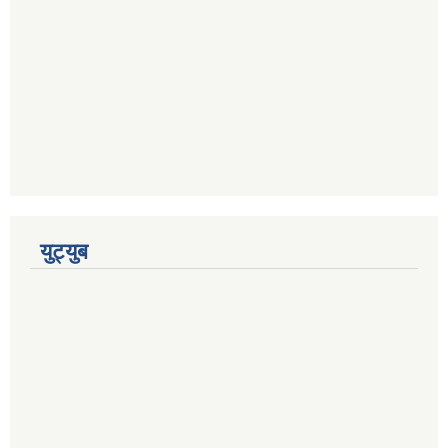
युट्युब