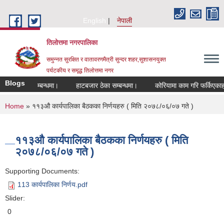
Skip to main content
English
नेपाली
तिलोत्तमा नगरपालिका
समुन्नत सुरक्षित र वातावरणमैत्री सुन्दर शहर,सुशासनयुक्त
पर्यटकीय र समृद्ध तिलाेत्तमा नगर
Blogs
करण हुने सम्बन्धमा।
हाटबजार ठेका सम्बन्धमा।
कोरियामा काम गरि फर्किएकाहरुको
You are here
Home
» ११३औ कार्यपालिका बैठकका निर्णयहरु ( मिति २०७८/०६/०७ गते )
११३औ कार्यपालिका बैठकका निर्णयहरु ( मिति
२०७८/०६/०७ गते )
Supporting Documents:
113 कार्यपालिका निर्णय.pdf
Slider:
0