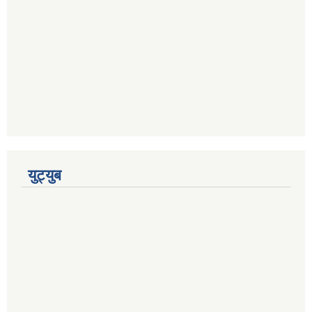
युट्युब