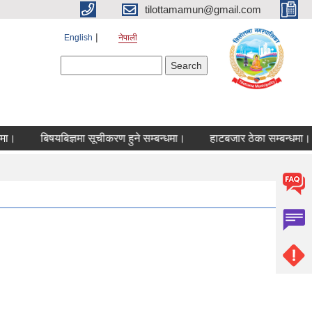
tilottamamun@gmail.com
English
नेपाली
Search form
Search
बिषयबिज्ञमा सूचीकरण हुने सम्बन्धमा।
हाटबजार ठेका सम्बन्धमा।
क