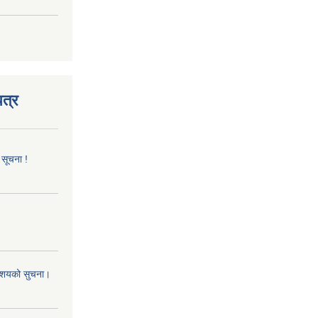
त्र
 सूचना !
 आशयको सुचना।