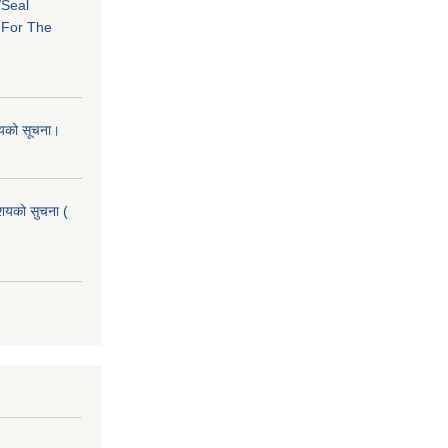
/Seal
s For The
शयको सूचना।
आशयको सुचना (