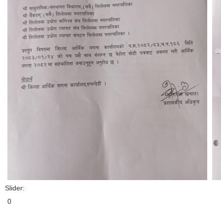
Slider:
0