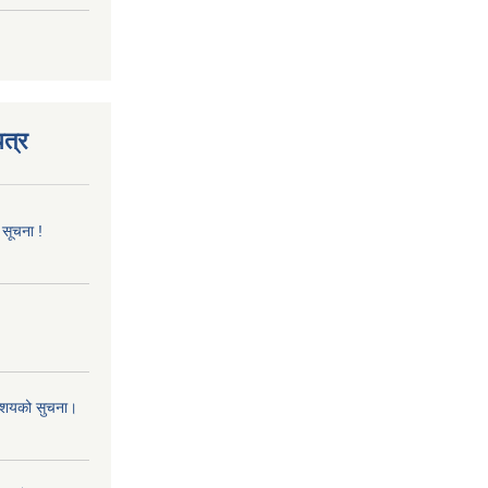
त्र
 सूचना !
 आशयको सुचना।