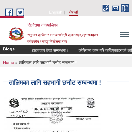
Skip to main content
English
नेपाली
तिलोत्तमा नगरपालिका
समुन्नत सुरक्षित र वातावरणमैत्री सुन्दर शहर,सुशासनयुक्त
पर्यटकीय र समृद्ध तिलाेत्तमा नगर
Blogs
्बन्धमा।
हाटबजार ठेका सम्बन्धमा।
कोरियामा काम गरि फर्किएकाहरुको लागि उद्
You are here
Home
» तालिमका लागि सहभागी छनौट सम्बन्धमा !
तालिमका लागि सहभागी छनौट सम्बन्धमा !