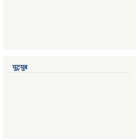
युट्युब