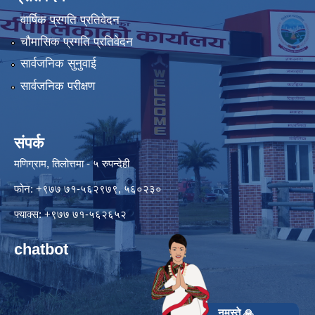
वार्षिक प्रगति प्रतिवेदन
चौमासिक प्रगति प्रतिवेदन
सार्वजनिक सुनुवाई
सार्वजनिक परीक्षण
संपर्क
मणिग्राम, तिलोत्तमा - ५ रुपन्देही
फोन: +९७७ ७१-५६२९७९, ५६०२३०
फ्याक्स: +९७७ ७१-५६२६५२
chatbot
नमस्ते 🙏