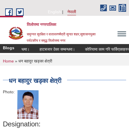
Skip to main content
English
नेपाली
तिलोत्तमा नगरपालिका
समुन्नत सुरक्षित र वातावरणमैत्री सुन्दर शहर,सुशासनयुक्त
पर्यटकीय र समृद्ध तिलाेत्तमा नगर
Blogs
ुने सम्बन्धमा।
हाटबजार ठेका सम्बन्धमा।
कोरियामा काम गरि फर्किएकाहरुको लाग
You are here
Home
» धन बहादुर खड्का क्षेत्री
धन बहादुर खड्का क्षेत्री
Photo:
Designation: