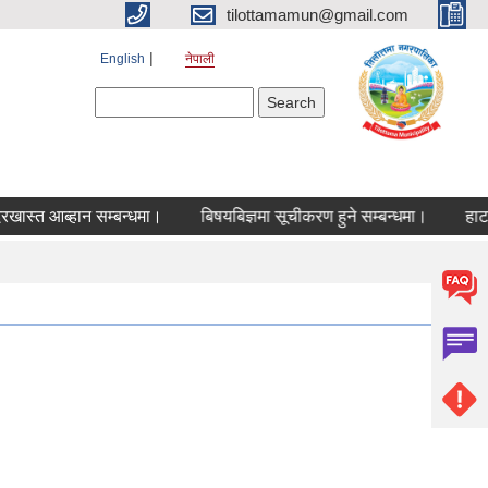
tilottamamun@gmail.com
English
नेपाली
Search form
Search
 आब्हान सम्बन्धमा।
बिषयबिज्ञमा सूचीकरण हुने सम्बन्धमा।
हाटबजार 