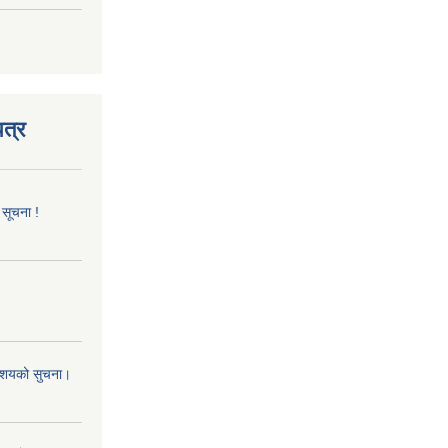
त्र
 सूचना !
 आशयको सुचना।