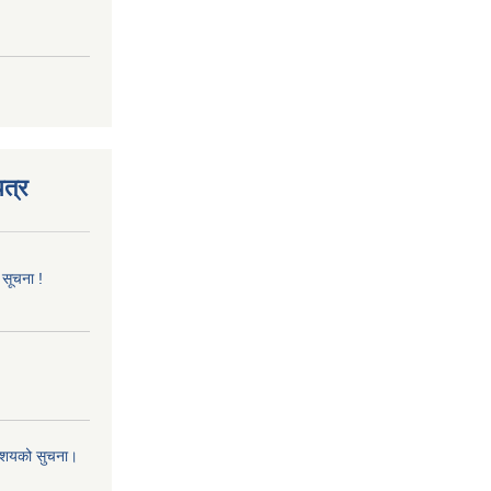
त्र
 सूचना !
 आशयको सुचना।