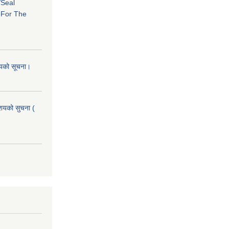
/Seal
s For The
शयको सूचना।
आशयको सुचना (