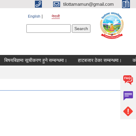
tilottamamun@gmail.com
English
नेपाली
Search form
Search
षयबिज्ञमा सूचीकरण हुने सम्बन्धमा।
हाटबजार ठेका सम्बन्धमा।
कोरिया