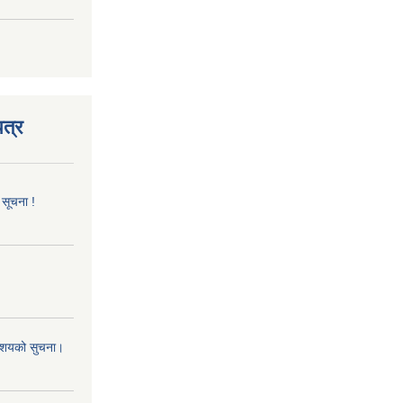
त्र
 सूचना !
 आशयको सुचना।