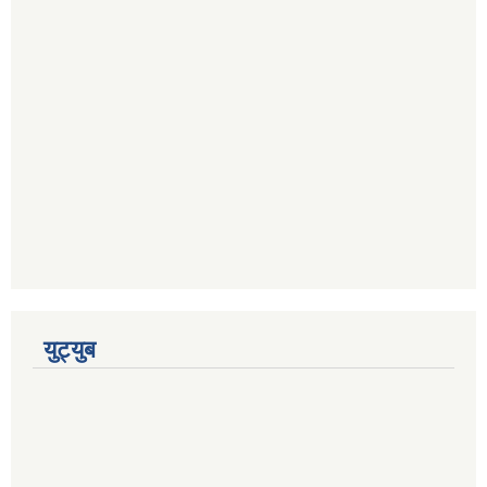
युट्युब