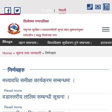
Skip to main content
English
नेपाली
तिलोत्तमा नगरपालिका
समुन्नत सुरक्षित र वातावरणमैत्री सुन्दर शहर,सुशासनयुक्त
पर्यटकीय र समृद्ध तिलाेत्तमा नगर
Blogs
ास्त आब्हान सम्बन्धमा।
बिषयबिज्ञमा सूचीकरण हुने सम्बन्धमा।
हाटबजार ठेका सम
You are here
Home
»
सूचना तथा जानकारी
» निर्णयहरु
निर्णयहरु
मध्यावधि समीक्षा कार्यक्रम सम्बन्धमा ।
Read more
about मध्यावधि समीक्षा कार्यक्रम सम्बन्धमा ।
वडास्तरीय तालिम सम्बन्धी सूचना ।
Read more
about वडास्तरीय तालिम सम्बन्धी सूचना ।