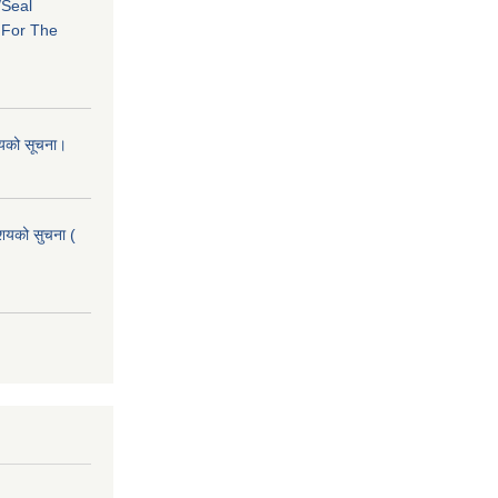
/Seal
s For The
शयको सूचना।
आशयको सुचना (