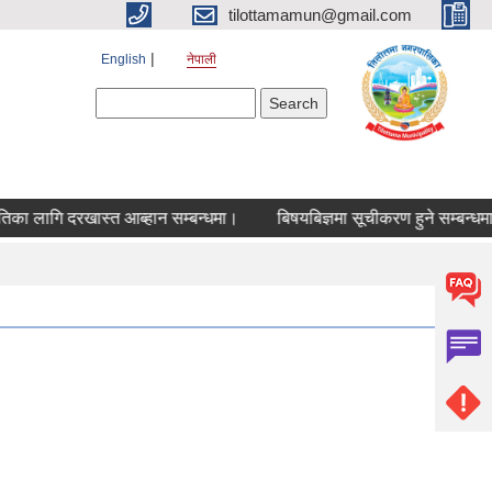
tilottamamun@gmail.com
English
नेपाली
Search form
Search
गि दरखास्त आब्हान सम्बन्धमा।
बिषयबिज्ञमा सूचीकरण हुने सम्बन्धमा।