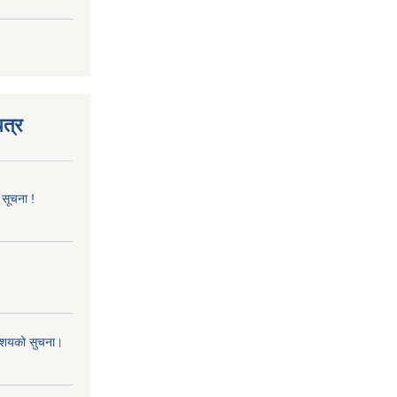
त्र
 सूचना !
 आशयको सुचना।