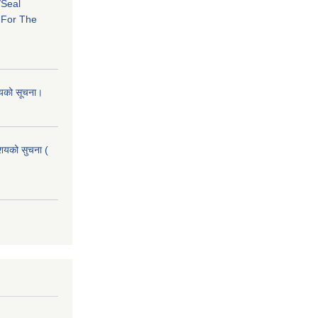
/Seal
s For The
शयको सूचना।
आशयको सुचना (