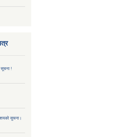
त्र
 सूचना !
 आशयको सुचना।