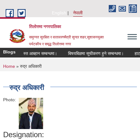
Skip to main content
English
नेपाली
तिलोत्तमा नगरपालिका
समुन्नत सुरक्षित र वातावरणमैत्री सुन्दर शहर,सुशासनयुक्त
पर्यटकीय र समृद्ध तिलाेत्तमा नगर
Blogs
ि दरखास्त आब्हान सम्बन्धमा।
बिषयबिज्ञमा सूचीकरण हुने सम्बन्धमा।
हाटबजार ठ
You are here
Home
» रुद्र अधिकारी
रुद्र अधिकारी
Photo:
Designation: