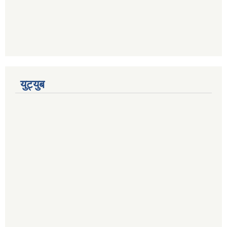
युट्युब