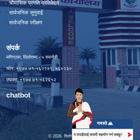
चौमासिक प्रगति प्रतिवेदन
सार्वजनिक सुनुवाई
सार्वजनिक परीक्षण
संपर्क
मणिग्राम, तिलोत्तमा - ५ रुपन्देही
फोन: +९७७ ७१-५६२९७९, ५६०२३०
फ्याक्स: +९७७ ७१-५६२६५२
chatbot
नमस्ते 🙏
म तपाईंलाई कसरी सहयोग गर्न सक्छु?
© 2026 तिलोत्तमा नगरपालिका