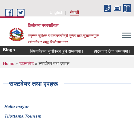
Skip to main content
English
नेपाली
तिलोत्तमा नगरपालिका
समुन्नत सुरक्षित र वातावरणमैत्री सुन्दर शहर,सुशासनयुक्त
पर्यटकीय र समृद्ध तिलाेत्तमा नगर
Blogs
न्धमा।
बिषयबिज्ञमा सूचीकरण हुने सम्बन्धमा।
हाटबजार ठेका सम्बन्धमा।
क
You are here
Home
»
डाउनलोड
» सफ्टवेयर तथा एपहरू
सफ्टवेयर तथा एपहरू
Hello mayor
Tilottama Tourism