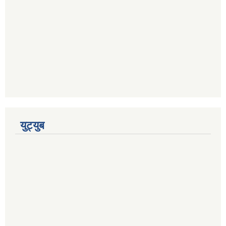
युट्युब