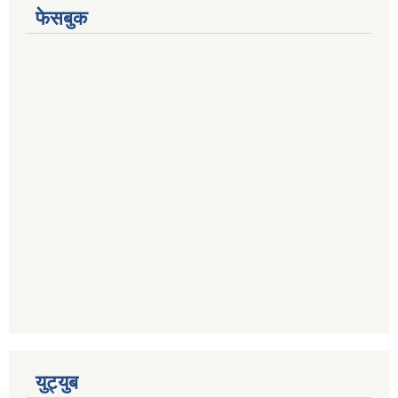
फेसबुक
युट्युब