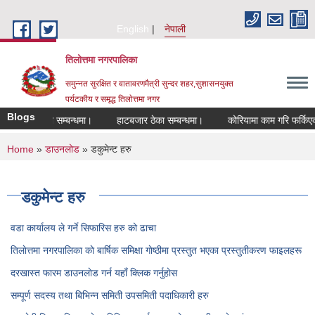
Skip to main content
English
नेपाली
तिलोत्तमा नगरपालिका
समुन्नत सुरक्षित र वातावरणमैत्री सुन्दर शहर,सुशासनयुक्त
पर्यटकीय र समृद्ध तिलाेत्तमा नगर
Blogs
ीकरण हुने सम्बन्धमा।
हाटबजार ठेका सम्बन्धमा।
कोरियामा काम गरि फर्किएकाहरुक
You are here
Home
»
डाउनलोड
» डकुमेन्ट हरु
डकुमेन्ट हरु
वडा कार्यालय ले गर्ने सिफारिस हरु को ढाचा
तिलाेत्तमा नगरपालिका काे बार्षिक समिक्षा गाेष्ठीमा प्रस्तुत भएका प्रस्तुतीकरण फाइलहरू
दरखास्त फारम डाउनलाेड गर्न यहाँ क्लिक गर्नुहाेस
सम्पूर्ण सदस्य तथा बिभिन्न समिती उपसमिती पदाधिकारी हरु