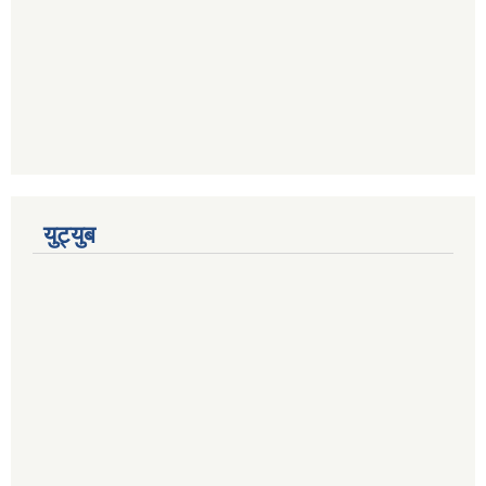
युट्युब