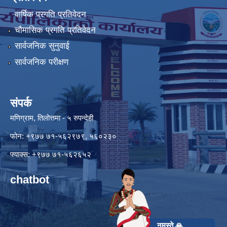
वार्षिक प्रगति प्रतिवेदन
चौमासिक प्रगति प्रतिवेदन
सार्वजनिक सुनुवाई
सार्वजनिक परीक्षण
संपर्क
मणिग्राम, तिलोत्तमा - ५ रुपन्देही
फोन: +९७७ ७१-५६२९७९, ५६०२३०
फ्याक्स: +९७७ ७१-५६२६५२
chatbot
नमस्ते 🙏