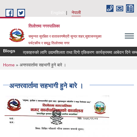
Skip to main content
English
नेपाली
तिलोत्तमा नगरपालिका
समुन्नत सुरक्षित र वातावरणमैत्री सुन्दर शहर,सुशासनयुक्त
पर्यटकीय र समृद्ध तिलाेत्तमा नगर
Blogs
 गरि फर्किएकाहरुको लागि उद्यमशिलता तथा दिगो एकिकरण कार्यक्रममा आबेदन दिने सम्बन्धमा।
You are here
Home
» अन्तरवार्तामा सहभागी हुने बारे ।
अन्तरवार्तामा सहभागी हुने बारे ।