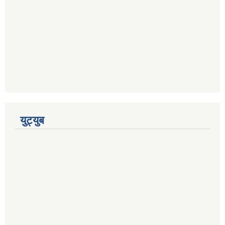
युट्युब