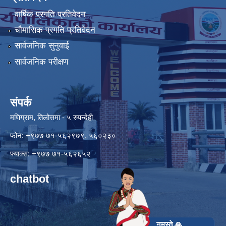
वार्षिक प्रगति प्रतिवेदन
चौमासिक प्रगति प्रतिवेदन
सार्वजनिक सुनुवाई
सार्वजनिक परीक्षण
संपर्क
मणिग्राम, तिलोत्तमा - ५ रुपन्देही
फोन: +९७७ ७१-५६२९७९, ५६०२३०
फ्याक्स: +९७७ ७१-५६२६५२
chatbot
नमस्ते 🙏