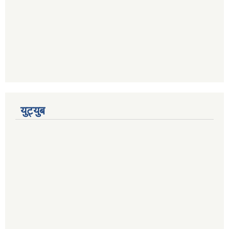
युट्युब