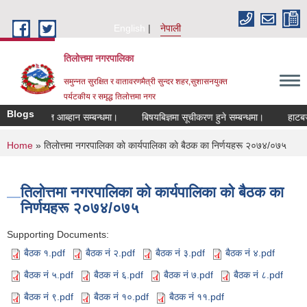
Skip to main content
English
नेपाली
तिलोत्तमा नगरपालिका
समुन्नत सुरक्षित र वातावरणमैत्री सुन्दर शहर,सुशासनयुक्त
पर्यटकीय र समृद्ध तिलाेत्तमा नगर
Blogs
ि दरखास्त आब्हान सम्बन्धमा।
बिषयबिज्ञमा सूचीकरण हुने सम्बन्धमा।
हाटबजार ठ
You are here
Home
» तिलाेत्तमा नगरपालिका काे कार्यपालिका काे बैठक का निर्णयहरू २०७४/०७५
तिलाेत्तमा नगरपालिका काे कार्यपालिका काे बैठक का
निर्णयहरू २०७४/०७५
Supporting Documents:
बैठक १.pdf
बैठक नं २.pdf
बैठक नं ३.pdf
बैठक नं ४.pdf
बैठक नं ५.pdf
बैठक नं ६.pdf
बैठक नं ७.pdf
बैठक नं ८.pdf
बैठक नं ९.pdf
बैठक नं १०.pdf
बैठक नं ११.pdf