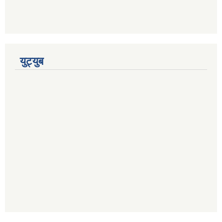
युट्युब