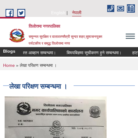
Skip to main content
English
नेपाली
तिलोत्तमा नगरपालिका
समुन्नत सुरक्षित र वातावरणमैत्री सुन्दर शहर,सुशासनयुक्त
पर्यटकीय र समृद्ध तिलाेत्तमा नगर
Blogs
ि दरखास्त आब्हान सम्बन्धमा।
बिषयबिज्ञमा सूचीकरण हुने सम्बन्धमा।
हाटबजार ठे
You are here
Home
» लेखा परिक्षण सम्बन्धमा ।
लेखा परिक्षण सम्बन्धमा ।