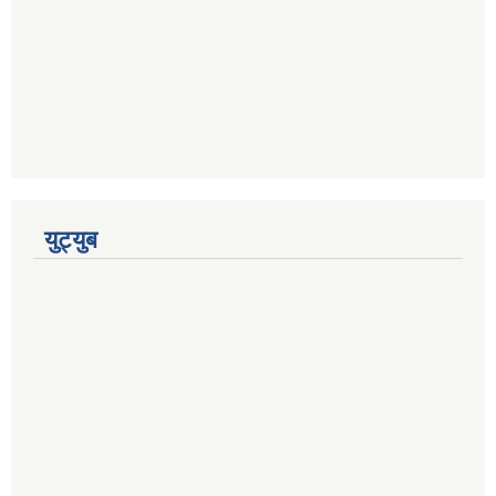
युट्युब