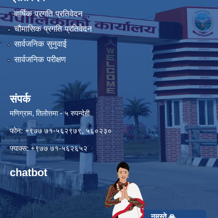
वार्षिक प्रगति प्रतिवेदन
चौमासिक प्रगति प्रतिवेदन
सार्वजनिक सुनुवाई
सार्वजनिक परीक्षण
संपर्क
मणिग्राम, तिलोत्तमा - ५ रुपन्देही
फोन: +९७७ ७१-५६२९७९, ५६०२३०
फ्याक्स: +९७७ ७१-५६२६५२
chatbot
नमस्ते 🙏