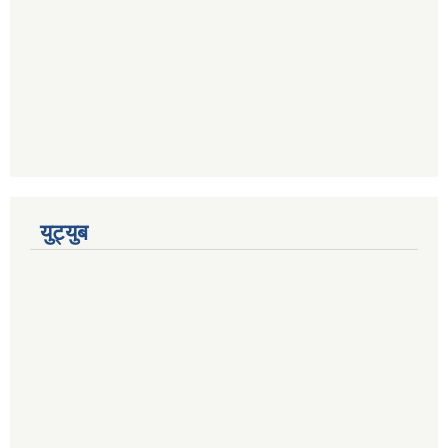
युट्युब